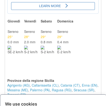
Giovedì
Venerdì
Sabato
Domenica
Sereno
Sereno
Sereno
Sereno
25°
28°
29°
29°
0.0 mm
2.0 mm
0.8 mm
0.4 mm
SE-2 km/h
S-2 km/h
S-2 km/h
E-2 km/h
Province della regione Sicilia
Agrigento (AG)
,
Caltanissetta (CL)
,
Catania (CT)
,
Enna (EN)
,
Messina (ME)
,
Palermo (PA)
,
Ragusa (RG)
,
Siracusa (SR)
,
Trapani (TP)
Comuni e località in provincia di Ragusa (RG)
We use cookies
Acate
,
Cava d'Aliga
,
Chiaramonte Gulfi
,
Comiso
,