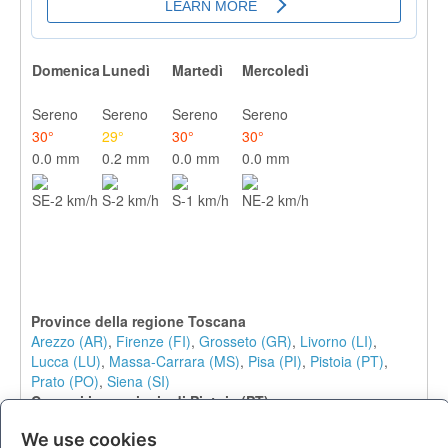
Domenica
Lunedì
Martedì
Mercoledì
Sereno
Sereno
Sereno
Sereno
30°
29°
30°
30°
0.0 mm
0.2 mm
0.0 mm
0.0 mm
SE-2 km/h
S-2 km/h
S-1 km/h
NE-2 km/h
Province della regione Toscana
Arezzo (AR)
,
Firenze (FI)
,
Grosseto (GR)
,
Livorno (LI)
,
Lucca (LU)
,
Massa-Carrara (MS)
,
Pisa (PI)
,
Pistoia (PT)
,
Prato (PO)
,
Siena (SI)
Comuni in provincia di Pistoia (PT)
Abetone
,
Agliana
,
Buggiano
,
Chiesina Uzzanese
,
Cutigliano
,
We use cookies
Lamporecchio
,
Larciano
,
Marliana
,
Massa e Cozzile
,