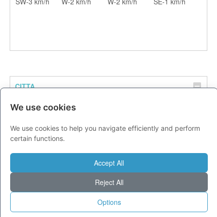
SW-3 km/h
W-2 km/h
W-2 km/h
SE-1 km/h
CITTA
Previsioni - domenica 09 agosto
We use cookies
Milano
30
36
We use cookies to help you navigate efficiently and perform
Torino
27
34
certain functions.
Genova
27
33
Venezia
27
32
Accept All
Aosta
21
32
Reject All
Trento
24
34
Options
Trieste
27
31
Bologna
26
34