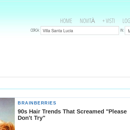
HOME
NOVITÀ
+ VISTI
LOG
CERCA:
IN: