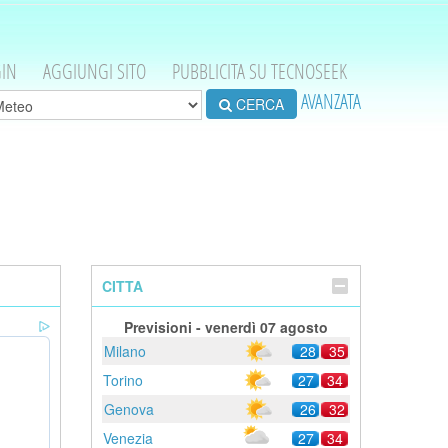
IN
AGGIUNGI SITO
PUBBLICITA SU TECNOSEEK
AVANZATA
CERCA
CITTA
Previsioni - venerdì 07 agosto
Milano
28
35
Torino
27
34
Genova
26
32
Venezia
27
34