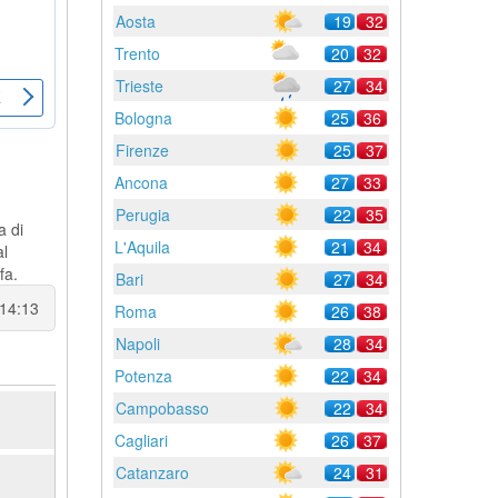
Aosta
19
32
Trento
20
32
Trieste
27
34
Bologna
25
36
Firenze
25
37
Ancona
27
33
Perugia
22
35
a di
L'Aquila
21
34
al
fa.
Bari
27
34
 14:13
Roma
26
38
Napoli
28
34
Potenza
22
34
Campobasso
22
34
Cagliari
26
37
Catanzaro
24
31