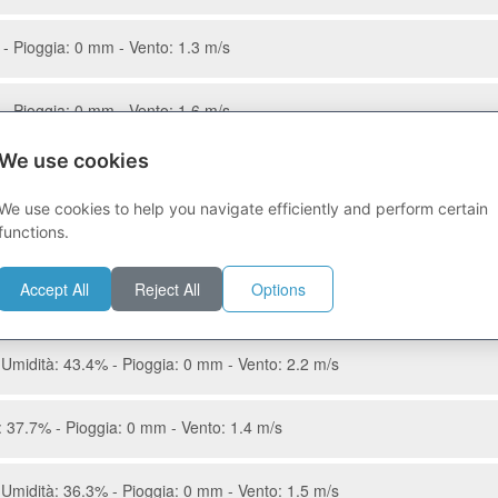
- Pioggia: 0 mm - Vento: 1.3 m/s
- Pioggia: 0 mm - Vento: 1.6 m/s
We use cookies
- Pioggia: 0 mm - Vento: 1.6 m/s
We use cookies to help you navigate efficiently and perform certain
functions.
 - Pioggia: 0.7 mm - Vento: 2.4 m/s
Accept All
Reject All
Options
 - Pioggia: 0.5 mm - Vento: 2.5 m/s
Umidità: 43.4% - Pioggia: 0 mm - Vento: 2.2 m/s
 37.7% - Pioggia: 0 mm - Vento: 1.4 m/s
Umidità: 36.3% - Pioggia: 0 mm - Vento: 1.5 m/s