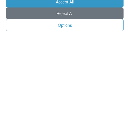
Accept All
Previsioni - sabato 08 agosto
Milano
26
34
Reject All
Torino
23
34
Options
Genova
26
33
Venezia
26
32
Aosta
18
33
Trento
21
32
Trieste
26
33
Bologna
23
33
Firenze
22
35
Ancona
25
31
Perugia
20
33
L'Aquila
20
33
Bari
25
32
Roma
25
38
Napoli
27
35