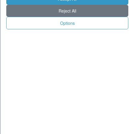
Milano
29
36
Reject All
Torino
27
35
Genova
26
33
Options
Venezia
28
32
Aosta
21
31
Trento
25
34
Trieste
26
32
Bologna
26
34
Firenze
26
37
Ancona
25
30
Perugia
23
34
L'Aquila
21
31
Bari
26
32
Roma
28
38
Napoli
29
36
Potenza
23
32