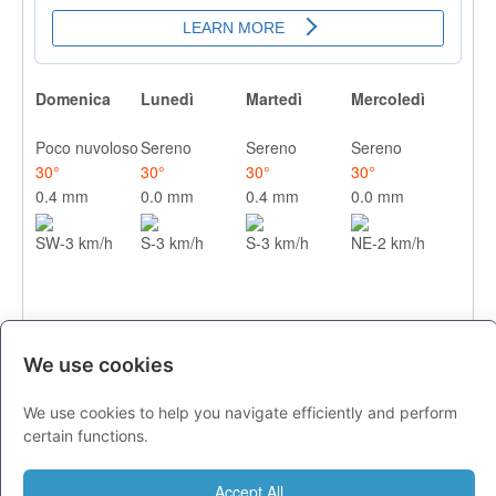
Domenica
Lunedì
Martedì
Mercoledì
Poco nuvoloso
Sereno
Sereno
Sereno
30°
30°
30°
30°
0.4 mm
0.0 mm
0.4 mm
0.0 mm
SW-3 km/h
S-3 km/h
S-3 km/h
NE-2 km/h
We use cookies
We use cookies to help you navigate efficiently and perform
CITTA
certain functions.
Previsioni - domenica 09 agosto
Accept All