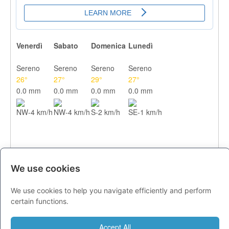
Venerdì
Sabato
Domenica
Lunedì
Sereno
Sereno
Sereno
Sereno
26°
27°
29°
27°
0.0 mm
0.0 mm
0.0 mm
0.0 mm
NW-4 km/h
NW-4 km/h
S-2 km/h
SE-1 km/h
We use cookies
We use cookies to help you navigate efficiently and perform
CITTA
certain functions.
Previsioni - venerdì 07 agosto
Accept All