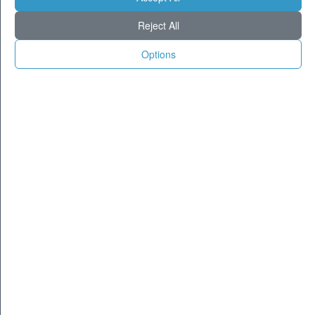
Milano
24
33
Reject All
Torino
26
31
Genova
26
28
Options
Venezia
27
31
Aosta
22
29
Trento
22
28
Trieste
27
29
Bologna
27
34
Firenze
26
32
Ancona
27
30
Perugia
23
33
L'Aquila
22
26
Bari
28
31
Roma
27
33
Napoli
27
32
Potenza
23
28