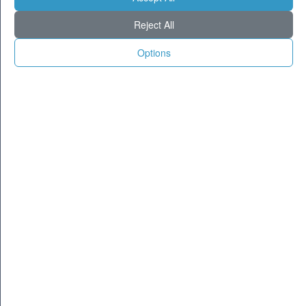
Milano
26
36
Reject All
Torino
25
35
Genova
27
32
Options
Venezia
28
34
Aosta
22
32
Trento
22
32
Trieste
27
34
Bologna
27
36
Firenze
26
37
Ancona
27
32
Perugia
23
35
L'Aquila
22
34
Bari
28
34
Roma
27
38
Napoli
28
34
Potenza
23
34