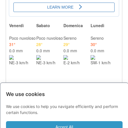
Venerdì
Sabato
Domenica
Lunedì
Poco nuvoloso
Poco nuvoloso
Sereno
Sereno
31°
28°
29°
30°
0.0 mm
0.0 mm
0.0 mm
0.0 mm
NE-3 km/h
NE-3 km/h
E-2 km/h
SW-1 km/h
We use cookies
We use cookies to help you navigate efficiently and perform
CITTA
certain functions.
Previsioni - venerdì 07 agosto
Accept All