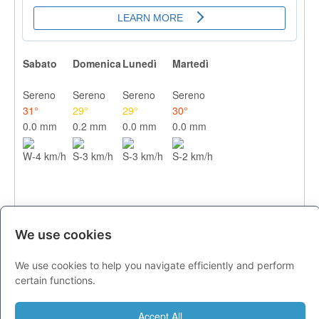
Sabato
Domenica
Lunedì
Martedì
Sereno
Sereno
Sereno
Sereno
31°
29°
29°
30°
0.0 mm
0.2 mm
0.0 mm
0.0 mm
W-4 km/h
S-3 km/h
S-3 km/h
S-2 km/h
We use cookies
We use cookies to help you navigate efficiently and perform
CITTA
certain functions.
Previsioni - sabato 08 agosto
Accept All