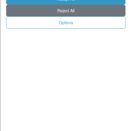
Milano
28
34
Reject All
Torino
27
34
Genova
27
33
Options
Venezia
27
33
Aosta
22
32
Trento
22
32
Trieste
26
33
Bologna
24
32
Firenze
24
35
Ancona
27
32
Perugia
24
34
L'Aquila
20
33
Bari
28
33
Roma
28
37
Napoli
28
34
Potenza
22
35