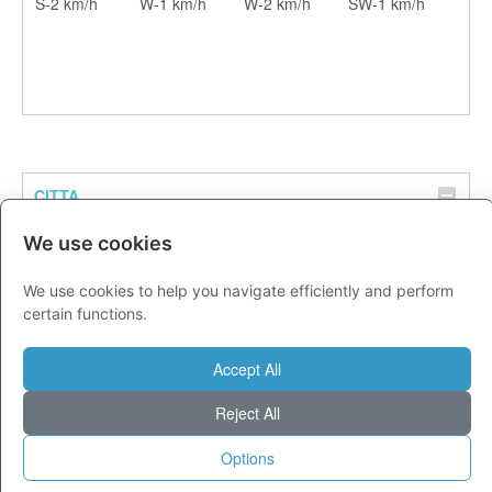
S-2 km/h
W-1 km/h
W-2 km/h
SW-1 km/h
CITTA
Previsioni - domenica 09 agosto
We use cookies
Milano
27
36
We use cookies to help you navigate efficiently and perform
Torino
25
35
certain functions.
Genova
25
33
Venezia
25
32
Accept All
Aosta
21
31
Reject All
Trento
22
34
Options
Trieste
25
32
Bologna
24
34