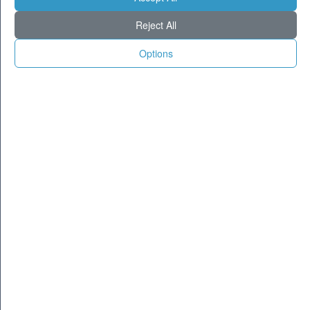
Milano
28
34
Reject All
Torino
27
34
Genova
27
33
Options
Venezia
27
33
Aosta
22
32
Trento
22
32
Trieste
26
33
Bologna
24
32
Firenze
24
35
Ancona
27
32
Perugia
24
34
L'Aquila
20
33
Bari
28
33
Roma
28
37
Napoli
28
34
Potenza
22
35