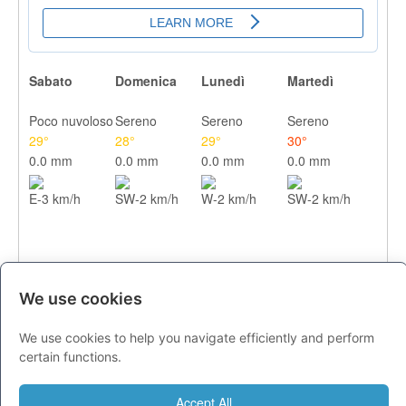
Sabato
Domenica
Lunedì
Martedì
Poco nuvoloso
Sereno
Sereno
Sereno
29°
28°
29°
30°
0.0 mm
0.0 mm
0.0 mm
0.0 mm
E-3 km/h
SW-2 km/h
W-2 km/h
SW-2 km/h
We use cookies
We use cookies to help you navigate efficiently and perform
CITTA
certain functions.
Previsioni - sabato 08 agosto
Accept All