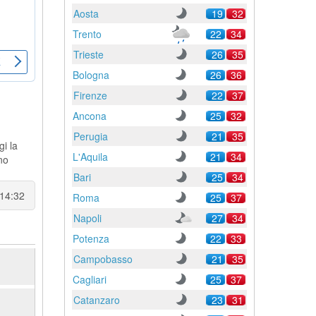
Aosta
19
32
Trento
22
34
Trieste
26
35
Bologna
26
36
Firenze
22
37
Ancona
25
32
Perugia
21
35
gi la
L'Aquila
21
34
no
Bari
25
34
 14:32
Roma
25
37
Napoli
27
34
Potenza
22
33
Campobasso
21
35
Cagliari
25
37
Catanzaro
23
31