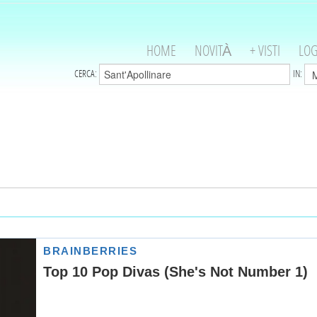
HOME
NOVITÀ
+ VISTI
LOG
CERCA:
IN: