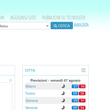
IN
AGGIUNGI SITO
PUBBLICITA SU TECNOSEEK
AVANZATA
CERCA
CITTA
Previsioni - venerdì 07 agosto
Milano
27
34
Torino
25
36
Genova
25
31
Venezia
26
34