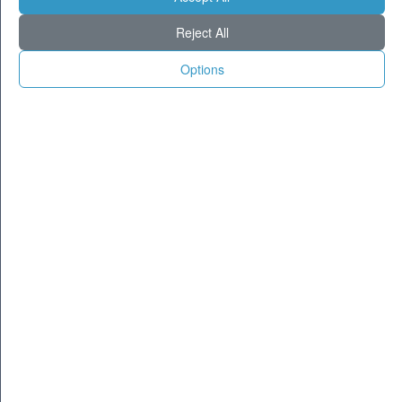
Milano
30
36
Reject All
Torino
29
36
Genova
27
27
Options
Venezia
29
35
Aosta
22
30
Trento
24
30
Trieste
27
32
Bologna
28
36
Firenze
25
34
Ancona
27
31
Perugia
25
31
L'Aquila
21
26
Bari
28
31
Roma
28
33
Napoli
29
33
Potenza
23
27