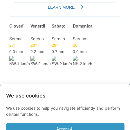
Giovedì
Venerdì
Sabato
Domenica
Sereno
Sereno
Sereno
Sereno
27°
28°
28°
26°
0.0 mm
2.2 mm
0.7 mm
0.0 mm
NW-1 km/h
SW-2 km/h
SW-2 km/h
NE-2 km/h
We use cookies
We use cookies to help you navigate efficiently and perform
CITTA
certain functions.
Previsioni - giovedì 06 agosto
Accept All