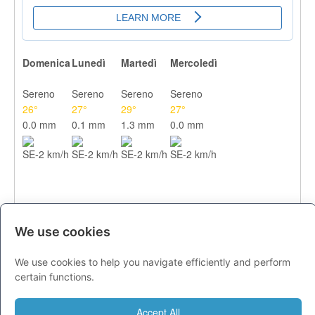
Domenica
Lunedì
Martedì
Mercoledì
Sereno
Sereno
Sereno
Sereno
26°
27°
29°
27°
0.0 mm
0.1 mm
1.3 mm
0.0 mm
SE-2 km/h
SE-2 km/h
SE-2 km/h
SE-2 km/h
We use cookies
We use cookies to help you navigate efficiently and perform
CITTA
certain functions.
Previsioni - domenica 09 agosto
Accept All