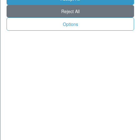
Milano
27
36
Reject All
Torino
25
35
Genova
25
33
Options
Venezia
25
32
Aosta
21
31
Trento
21
34
Trieste
24
32
Bologna
23
34
Firenze
22
37
Ancona
24
30
Perugia
20
34
L'Aquila
19
31
Bari
26
32
Roma
25
38
Napoli
24
36
Potenza
21
32