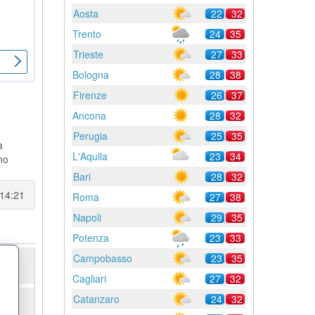
Aosta
22
32
Trento
24
35
Trieste
27
33
Bologna
28
38
Firenze
26
37
Ancona
28
32
Perugia
25
35
a
L'Aquila
23
34
no
Bari
28
32
 14:21
Roma
27
38
Napoli
29
35
Potenza
23
33
Campobasso
23
35
Cagliari
27
32
Catanzaro
24
32