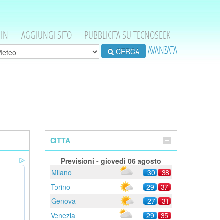
IN
AGGIUNGI SITO
PUBBLICITA SU TECNOSEEK
AVANZATA
CERCA
CITTA
Previsioni - giovedì 06 agosto
Milano
30
38
Torino
29
37
Genova
27
31
Venezia
29
35