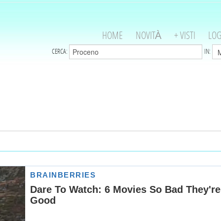
HOME
NOVITÀ
+ VISTI
LOG
CERCA:
IN: