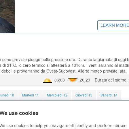
n sono previste piogge nelle prossime ore. Durante la giornata di oggi l
di 21°C, lo zero termico si attesterà a 4316m. I venti saranno al matti
deboli e proverranno da Ovest-Sudovest. Allerte meteo previste: afa.
06:08
20:29 Durata del giorno:
Lunedì 10
Martedì 11
Mercoledì 12
Giovedì 13
Venerdì 14
: 20.4% - Pioggia: 0.2 mm - Vento: 2.8 m/s
We use cookies
 - Pioggia: 0.7 mm - Vento: 5.3 m/s
We use cookies to help you navigate efficiently and perform certain