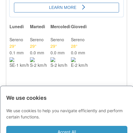
Lunedì
Martedì
Mercoledì
Giovedì
Sereno
Sereno
Sereno
Sereno
29°
29°
29°
28°
0.1 mm
0.0 mm
0.0 mm
0.0 mm
SE-1 km/h
S-2 km/h
S-2 km/h
E-2 km/h
We use cookies
We use cookies to help you navigate efficiently and perform
CITTA
certain functions.
Previsioni - lunedì 10 agosto
Accept All