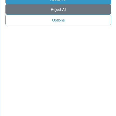
Milano
26
37
Reject All
Torino
22
37
Genova
25
32
Options
Venezia
25
34
Aosta
20
33
Trento
23
35
Trieste
24
32
Bologna
24
36
Firenze
23
37
Ancona
22
32
Perugia
21
35
L'Aquila
20
32
Bari
24
33
Roma
26
39
Napoli
27
35
Potenza
22
33