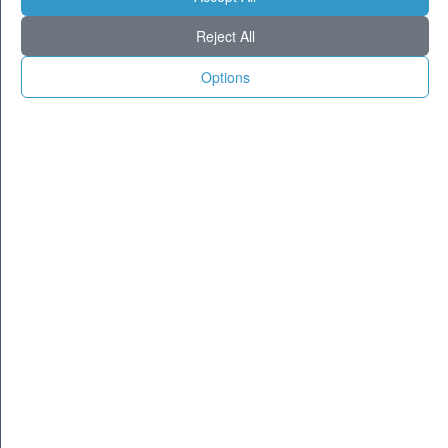
Milano
30
36
Reject All
Torino
27
34
Genova
27
33
Options
Venezia
27
32
Aosta
21
32
Trento
24
34
Trieste
27
32
Bologna
26
34
Firenze
26
37
Ancona
25
30
Perugia
23
34
L'Aquila
21
32
Bari
26
32
Roma
28
38
Napoli
29
36
Potenza
23
32