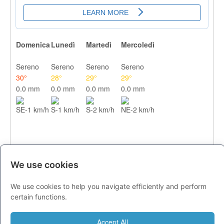
Domenica
Lunedì
Martedì
Mercoledì
Sereno
Sereno
Sereno
Sereno
30°
28°
29°
29°
0.0 mm
0.0 mm
0.0 mm
0.0 mm
SE-1 km/h
S-1 km/h
S-2 km/h
NE-2 km/h
We use cookies
We use cookies to help you navigate efficiently and perform
CITTA
certain functions.
Previsioni - domenica 09 agosto
Accept All