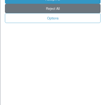
Milano
28
35
Reject All
Torino
27
34
Genova
26
32
Options
Venezia
27
34
Aosta
22
32
Trento
20
32
Trieste
27
34
Bologna
27
36
Firenze
25
37
Ancona
27
32
Perugia
23
35
L'Aquila
22
34
Bari
28
34
Roma
27
38
Napoli
28
34
Potenza
23
34