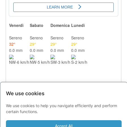
Venerdì
Sabato
Domenica
Lunedì
Sereno
Sereno
Sereno
Sereno
32°
29°
29°
29°
0.0 mm
0.0 mm
0.0 mm
0.0 mm
NW-6 km/h
NW-5 km/h
SW-3 km/h
S-2 km/h
We use cookies
We use cookies to help you navigate efficiently and perform
CITTA
certain functions.
Previsioni - venerdì 07 agosto
Accept All