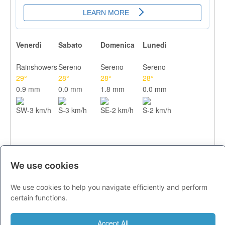
Venerdì
Sabato
Domenica
Lunedì
Rainshowers
Sereno
Sereno
Sereno
29°
28°
28°
28°
0.9 mm
0.0 mm
1.8 mm
0.0 mm
SW-3 km/h
S-3 km/h
SE-2 km/h
S-2 km/h
We use cookies
We use cookies to help you navigate efficiently and perform
CITTA
certain functions.
Previsioni - venerdì 07 agosto
Accept All