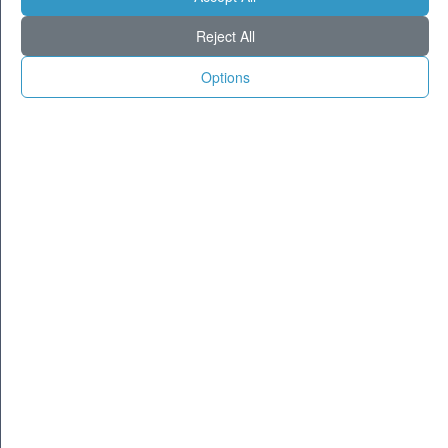
Milano
26
36
Reject All
Torino
25
35
Genova
27
32
Options
Venezia
28
34
Aosta
22
32
Trento
22
32
Trieste
27
34
Bologna
27
36
Firenze
26
37
Ancona
27
32
Perugia
23
35
L'Aquila
22
34
Bari
28
34
Roma
27
38
Napoli
28
34
Potenza
23
34