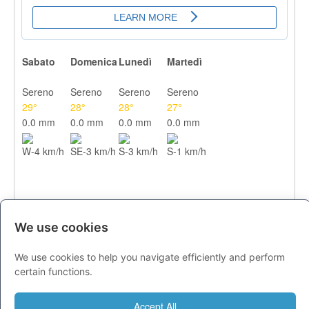
Sabato
Domenica
Lunedì
Martedì
Sereno
Sereno
Sereno
Sereno
29°
28°
28°
27°
0.0 mm
0.0 mm
0.0 mm
0.0 mm
W-4 km/h
SE-3 km/h
S-3 km/h
S-1 km/h
We use cookies
We use cookies to help you navigate efficiently and perform
CITTA
certain functions.
Previsioni - sabato 08 agosto
Accept All