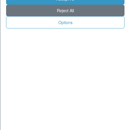
Milano
28
34
Reject All
Torino
27
34
Genova
27
33
Options
Venezia
27
33
Aosta
22
32
Trento
22
32
Trieste
26
33
Bologna
24
32
Firenze
24
34
Ancona
27
30
Perugia
24
32
L'Aquila
20
27
Bari
28
33
Roma
28
37
Napoli
28
34
Potenza
22
35