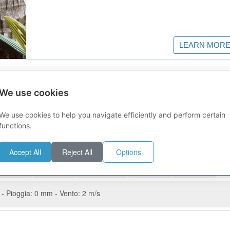
We use cookies
nte la giornata di oggi la temperatura massima registrata sarà di 37°C,
We use cookies to help you navigate efficiently and perform certain
 venti saranno al mattino deboli e proverranno da Sud, al pomeriggio de
: afa.
functions.
06:08
20:33 Durata del giorno:
Accept All
Reject All
Options
Lunedì 10
Martedì 11
Mercoledì 12
Giovedì 13
Venerdì 14
- Pioggia: 0 mm - Vento: 2 m/s