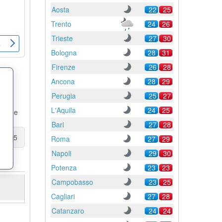
Aosta
22
25
Trento
24
26
Trieste
27
30
Bologna
28
31
Firenze
26
28
Ancona
28
29
Perugia
25
27
 la
L'Aquila
24
25
boli e
Bari
27
28
 14:25
Roma
27
29
Napoli
29
30
Potenza
23
23
Campobasso
23
25
Cagliari
27
28
Catanzaro
24
24