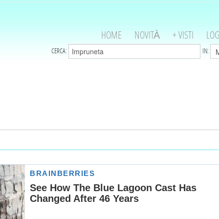
HOME
NOVITÀ
+ VISTI
LOG
CERCA:
IN: