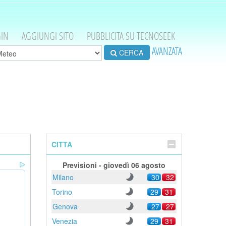
IN
AGGIUNGI SITO
PUBBLICITA SU TECNOSEEK
AVANZATA
CERCA
CITTA
Previsioni - giovedì 06 agosto
Milano
30
32
Torino
29
31
Genova
27
27
Venezia
29
31