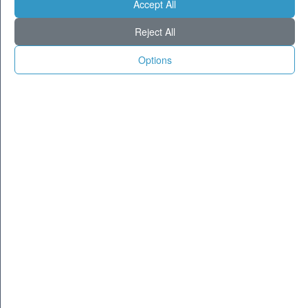
Accept All
Previsioni - domenica 09 agosto
Milano
27
36
Reject All
Torino
25
35
Options
Genova
25
33
Venezia
25
32
Aosta
21
31
Trento
22
34
Trieste
25
32
Bologna
24
34
Firenze
22
37
Ancona
25
30
Perugia
21
34
L'Aquila
20
31
Bari
26
32
Roma
25
38
Napoli
25
36