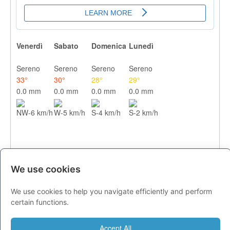
Venerdì
Sabato
Domenica
Lunedì
Sereno
Sereno
Sereno
Sereno
33°
30°
28°
29°
0.0 mm
0.0 mm
0.0 mm
0.0 mm
NW-6 km/h
W-5 km/h
S-4 km/h
S-2 km/h
We use cookies
We use cookies to help you navigate efficiently and perform
CITTA
certain functions.
Previsioni - venerdì 07 agosto
Accept All