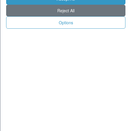
Milano
26
36
Reject All
Torino
25
35
Genova
27
32
Options
Venezia
28
34
Aosta
22
32
Trento
22
32
Trieste
27
34
Bologna
27
36
Firenze
26
37
Ancona
27
32
Perugia
23
35
L'Aquila
22
34
Bari
28
34
Roma
27
38
Napoli
28
34
Potenza
23
34