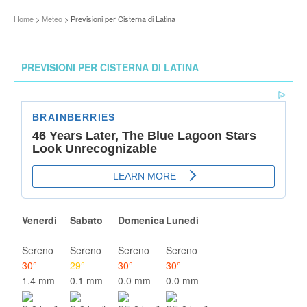
Home
>
Meteo
> Previsioni per Cisterna di Latina
PREVISIONI PER CISTERNA DI LATINA
Venerdì
Sabato
Domenica
Lunedì
Sereno
Sereno
Sereno
Sereno
30°
29°
30°
30°
1.4 mm
0.1 mm
0.0 mm
0.0 mm