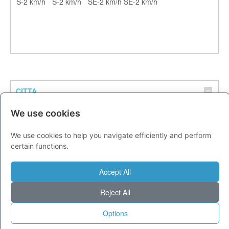
S-2 km/h
S-2 km/h
SE-2 km/h
SE-2 km/h
CITTA
Previsioni - venerdì 07 agosto
We use cookies
Milano
27
35
We use cookies to help you navigate efficiently and perform
Torino
25
34
certain functions.
Genova
25
32
Venezia
26
34
Accept All
Aosta
19
32
Reject All
Trento
20
32
Options
Trieste
27
34
Bologna
25
36