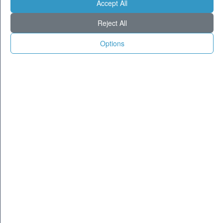
Accept All
Previsioni - giovedì 06 agosto
Milano
30
37
Reject All
Torino
29
37
Options
Genova
27
30
Venezia
29
35
Aosta
22
33
Trento
24
34
Trieste
27
32
Bologna
28
38
Firenze
25
37
Ancona
27
32
Perugia
25
32
L'Aquila
21
32
Bari
28
32
Roma
28
36
Napoli
29
34