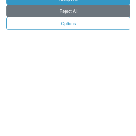
Milano
29
36
Reject All
Torino
26
32
Genova
27
32
Options
Venezia
27
32
Aosta
21
28
Trento
25
33
Trieste
27
31
Bologna
26
33
Firenze
26
36
Ancona
24
30
Perugia
23
34
L'Aquila
21
31
Bari
26
31
Roma
28
36
Napoli
29
35
Potenza
24
32