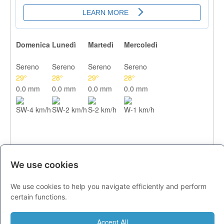
Domenica
Lunedì
Martedì
Mercoledì
Sereno
Sereno
Sereno
Sereno
29°
28°
29°
28°
0.0 mm
0.0 mm
0.0 mm
0.0 mm
SW-4 km/h
SW-2 km/h
S-2 km/h
W-1 km/h
We use cookies
We use cookies to help you navigate efficiently and perform
CITTA
certain functions.
Previsioni - domenica 09 agosto
Accept All