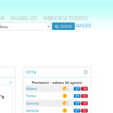
IN
AGGIUNGI SITO
PUBBLICITA SU TECNOSEEK
AVANZATA
CERCA
CITTA
Previsioni - sabato 08 agosto
Milano
27
34
Torino
25
33
Genova
27
33
Venezia
27
33