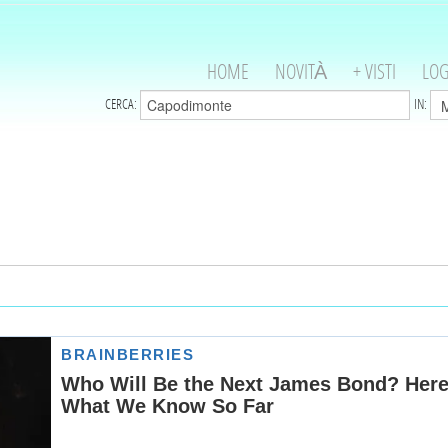
HOME
NOVITÀ
+ VISTI
LOG
CERCA:
IN: