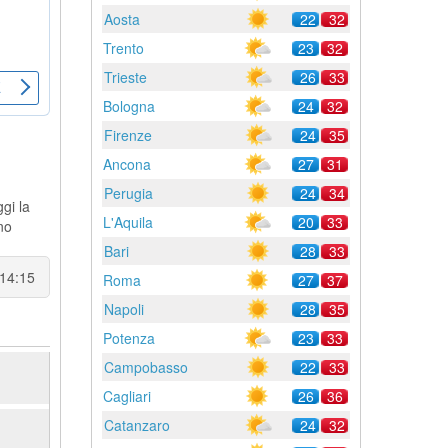
Aosta
22
32
Trento
23
32
Trieste
26
33
Bologna
24
32
Firenze
24
35
Ancona
27
31
Perugia
24
34
gi la
L'Aquila
20
33
no
Bari
28
33
 14:15
Roma
27
37
Napoli
28
35
Potenza
23
33
Campobasso
22
33
Cagliari
26
36
Catanzaro
24
32