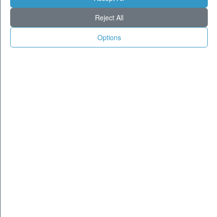
Milano
27
36
Reject All
Torino
25
35
Genova
25
33
Options
Venezia
25
32
Aosta
21
31
Trento
21
34
Trieste
24
32
Bologna
23
34
Firenze
22
37
Ancona
24
30
Perugia
20
34
L'Aquila
19
31
Bari
26
32
Roma
25
38
Napoli
24
36
Potenza
21
32