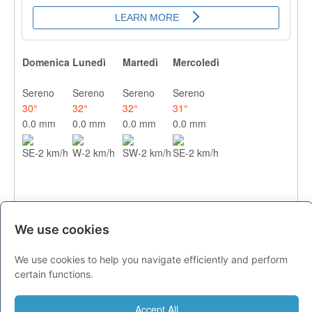
Domenica
Lunedì
Martedì
Mercoledì
Sereno
Sereno
Sereno
Sereno
30°
32°
32°
31°
0.0 mm
0.0 mm
0.0 mm
0.0 mm
SE-2 km/h
W-2 km/h
SW-2 km/h
SE-2 km/h
We use cookies
We use cookies to help you navigate efficiently and perform
CITTA
certain functions.
Previsioni - domenica 09 agosto
Accept All