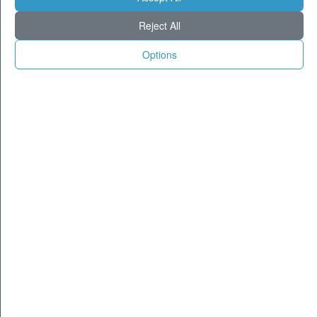
Milano
30
36
Reject All
Torino
27
34
Genova
27
33
Options
Venezia
27
32
Aosta
21
32
Trento
24
34
Trieste
27
32
Bologna
26
34
Firenze
26
37
Ancona
25
30
Perugia
23
34
L'Aquila
21
32
Bari
26
32
Roma
28
38
Napoli
29
36
Potenza
23
32