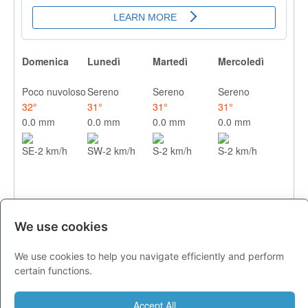
Domenica
Lunedì
Martedì
Mercoledì
Poco nuvoloso
Sereno
Sereno
Sereno
32°
31°
31°
31°
0.0 mm
0.0 mm
0.0 mm
0.0 mm
SE-2 km/h
SW-2 km/h
S-2 km/h
S-2 km/h
We use cookies
We use cookies to help you navigate efficiently and perform
CITTA
certain functions.
Previsioni - domenica 09 agosto
Accept All