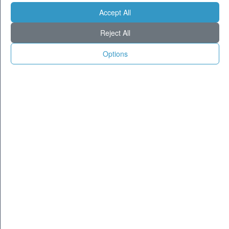
CITTA
Accept All
Previsioni - lunedì 10 agosto
Reject All
Milano
26
37
Torino
22
37
Options
Genova
25
32
Venezia
25
34
Aosta
20
33
Trento
23
35
Trieste
24
32
Bologna
24
36
Firenze
23
37
Ancona
22
32
Perugia
21
35
L'Aquila
20
32
Bari
24
33
Roma
26
39