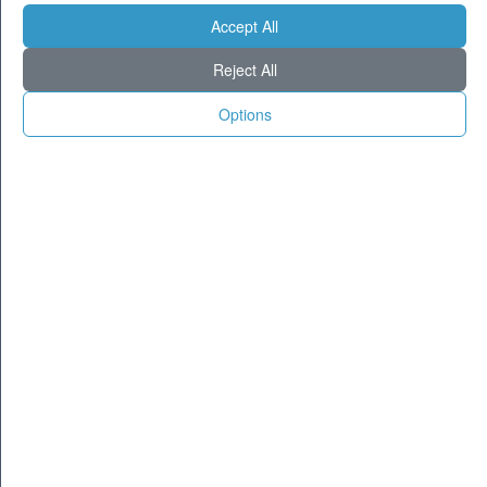
CITTA
Accept All
Previsioni - sabato 08 agosto
Reject All
Milano
25
34
Torino
23
33
Options
Genova
26
33
Venezia
27
33
Aosta
22
33
Trento
23
32
Trieste
25
33
Bologna
24
32
Firenze
24
35
Ancona
27
31
Perugia
24
34
L'Aquila
20
33
Bari
28
33
Roma
27
37