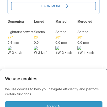
Domenica
Lunedì
Martedì
Mercoledì
Lightrainshowers
Sereno
Sereno
Sereno
27°
28°
28°
28°
0.6 mm
0.0 mm
0.0 mm
0.0 mm
W-2 km/h
W-2 km/h
SW-2 km/h
SW-1 km/h
We use cookies
We use cookies to help you navigate efficiently and perform
CITTA
certain functions.
Previsioni - domenica 09 agosto
Accept All