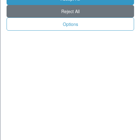
Milano
30
36
Reject All
Torino
27
34
Genova
27
33
Options
Venezia
27
32
Aosta
21
32
Trento
24
34
Trieste
27
31
Bologna
26
34
Firenze
26
37
Ancona
25
30
Perugia
23
34
L'Aquila
21
32
Bari
26
32
Roma
28
38
Napoli
29
36
Potenza
23
32