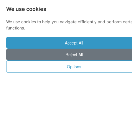
Salva nei Preferiti
We use cookies
We use cookies to help you navigate efficiently and perform cert
functions.
1
2
3
>>
Accept All
Reject All
EDITORI DI QUESTA CATEGORIA
Options
Lauretta
PUBBLICITÀ