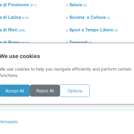
a di Frosinone
>
Salute
(311)
(0)
a di Latina
>
Societa e Cultura
(412)
(4)
 di Rieti
>
Sport e Tempo Libero
(266)
(2)
ia di Roma
>
Trasporti
(2340)
(3)
a di Viterbo
>
Turismo
We use cookies
(278)
(7)
We use cookies to help you navigate efficiently and perform certain
functions.
ia Lazio
Accept All
Reject All
Options
nteressato