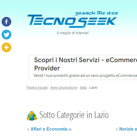
Il meglio di Internet
Pagina Iniziale
:
Aree Geografiche
:
Italia
: Lazio
Sotto Categorie in Lazio
>
Affari e Economia
>
Notizie 
(8)