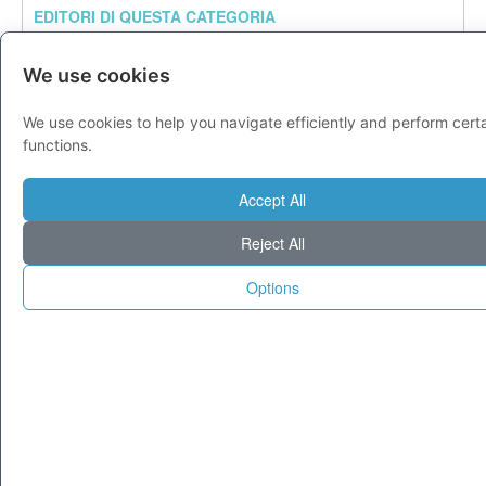
EDITORI DI QUESTA CATEGORIA
We use cookies
Questa Categoria ha bisogno di un editore se sei
interessato clicca qui
We use cookies to help you navigate efficiently and perform cert
functions.
Accept All
PUBBLICITÀ
Reject All
Options